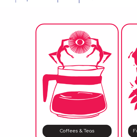
Coffees & Teas
F